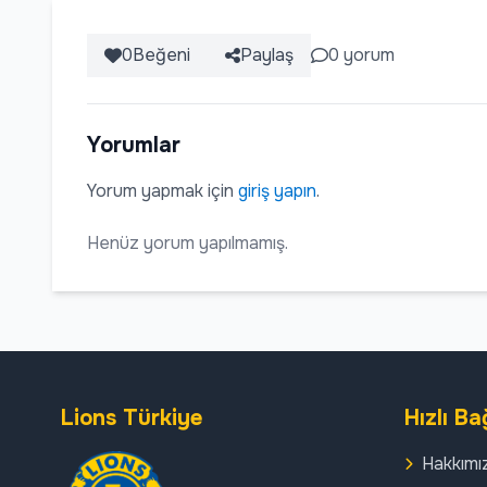
0
Beğeni
Paylaş
0 yorum
Yorumlar
Yorum yapmak için
giriş yapın
.
Henüz yorum yapılmamış.
Lions Türkiye
Hızlı Ba
Hakkımı