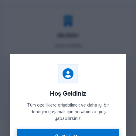
48,000+
Lions Kulübü
300+ Milyon
Hoş Geldiniz
Hizmet Sunulan İnsan
Tüm özelliklere erişebilmek ve daha iyi bir
deneyim yaşamak için hesabınıza giriş
yapabilirsiniz.