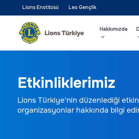
Lions Enstitüsü
Leo Gençlik
Hakkımızda
D
Etkinliklerimiz
Lions Türkiye'nin düzenlediği etkinl
organizasyonlar hakkında bilgi edi