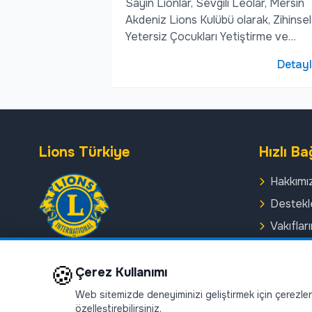
Sayın Lionlar, Sevgili Leolar, Mersin
Akdeniz Lions Kulübü olarak, Zihinsel
Yetersiz Çocukları Yetiştirme ve
Koruma Vak...
Detay
Lions Türkiye
Hızlı Ba
Hakkımı
Destekl
Vakıflar
Haberle
Lions kulüpleri, topluma hizmet etmek
🍪
Etkinlikl
Çerez Kullanımı
için bir araya gelen gönüllülerden
oluşan uluslararası bir
Kulüpler
Web sitemizde deneyiminizi geliştirmek için çerezler k
organizasyondur.
özelleştirebilirsiniz.