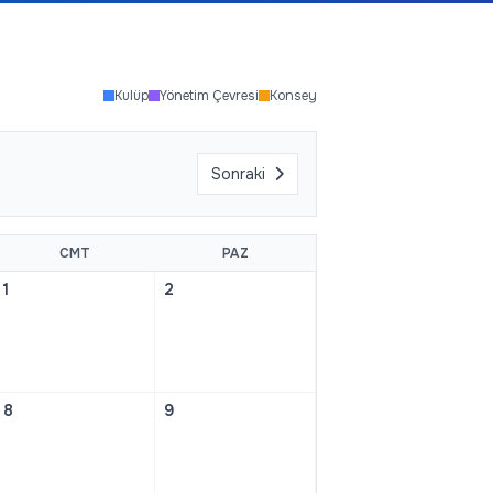
Kulüp
Yönetim Çevresi
Konsey
Sonraki
CMT
PAZ
1
2
8
9