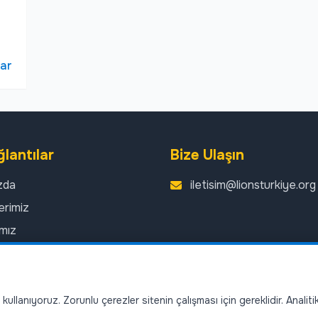
lar
ğlantılar
Bize Ulaşın
zda
iletisim@lionsturkiye.org
erimiz
ımız
r
er
ullanıyoruz. Zorunlu çerezler sitenin çalışması için gereklidir. Analit