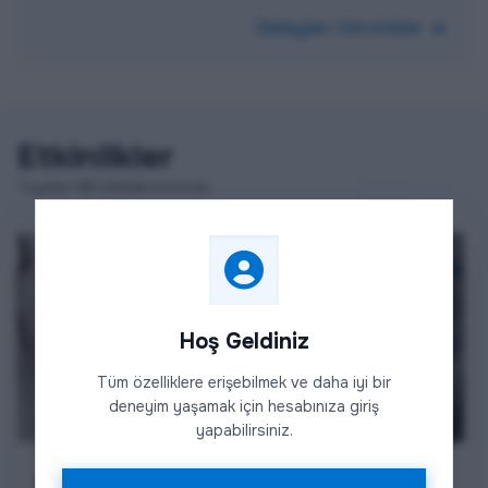
Detayları Görüntüle
Etkinlikler
Toplam 98 etkinlik bulundu
Hoş Geldiniz
Tüm özelliklere erişebilmek ve daha iyi bir
deneyim yaşamak için hesabınıza giriş
yapabilirsiniz.
Kulüp