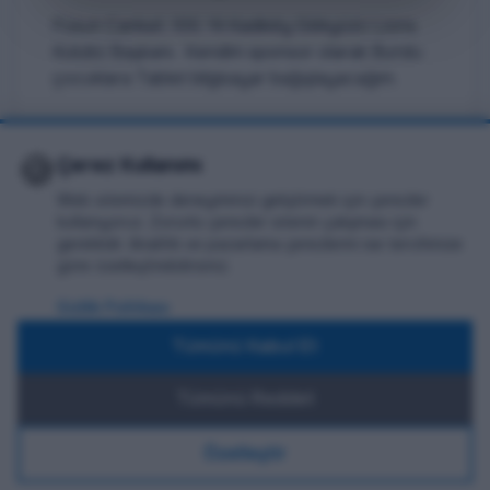
Füsun Cankat. 100. Yıl Kadıköy Gökyüzü Lions
Kulubü Başkanı. Kendim sponsor olarak Burslu
çocuklara Tablet bilgisayar bağışlayacağım.
🍪
Çerez Kullanımı
Web sitemizde deneyiminizi geliştirmek için çerezler
Takvime
0
Beğeni
Paylaş
kullanıyoruz. Zorunlu çerezler sitenin çalışması için
Ekle
gereklidir. Analitik ve pazarlama çerezlerini ise tercihinize
göre özelleştirebilirsiniz.
Gizlilik Politikası
Yorumlar
Tümünü Kabul Et
Yorum yapmak için
giriş yapın
.
Tümünü Reddet
Henüz yorum yapılmamış.
Özelleştir