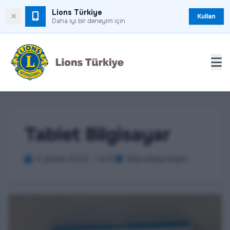
Lions Türkiye
×
Kullan
Daha iyi bir deneyim için
Tablet Bilgisayar
4 Şubat 2022 - 14:53
Kilercibaşı köşkü