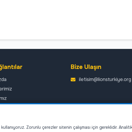
ğlantılar
Bize Ulaşın
zda
iletisim@lionsturkiye.org
erimiz
ımız
r
er
ullanıyoruz. Zorunlu çerezler sitenin çalışması için gereklidir. Analit