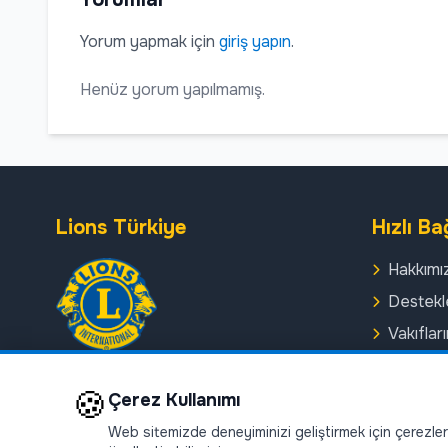
Yorum yapmak için
giriş yapın
.
Henüz yorum yapılmamış.
Lions Türkiye
Hızlı Ba
Hakkımı
Destekl
Vakıflar
Haberle
Lions kulüpleri, topluma hizmet etmek
🍪
Etkinlikl
Çerez Kullanımı
için bir araya gelen gönüllülerden
oluşan uluslararası bir
Kulüpler
Web sitemizde deneyiminizi geliştirmek için çerezler k