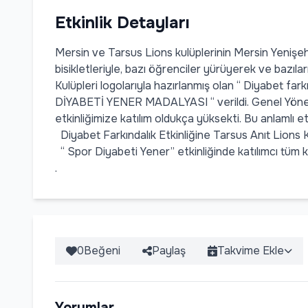
Etkinlik Detayları
Mersin ve Tarsus Lions kulüplerinin Mersin Yenişeh
bisikletleriyle, bazı öğrenciler yürüyerek ve bazıl
Kulüpleri logolarıyla hazırlanmış olan “ Diyabet farkı
DİYABETİ YENER MADALYASI “ verildi. Genel Yönetm
etkinliğimize katılım oldukça yüksekti. Bu anlamlı et
Diyabet Farkındalık Etkinliğine Tarsus Anıt Lions Ku
“ Spor Diyabeti Yener” etkinliğinde katılımcı tüm kul
.
0
Beğeni
Paylaş
Takvime Ekle
Yorumlar