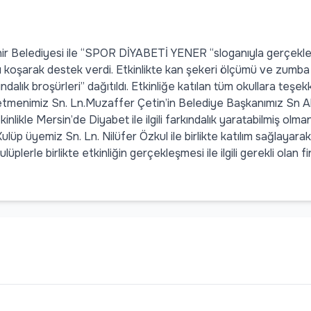
ir Belediyesi ile “SPOR DİYABETİ YENER “sloganıyla gerçekleşti
arı koşarak destek verdi. Etkinlikte kan şekeri ölçümü ve zumba 
ndalık broşürleri” dağıtıldı. Etkinliğe katılan tüm okullara teşek
enimiz Sn. Ln.Muzaffer Çetin’in Belediye Başkanımız Sn Abdul
kinlikle Mersin’de Diyabet ile ilgili farkındalık yaratabilmiş olm
lüp üyemiz Sn. Ln. Nilüfer Özkul ile birlikte katılım sağlayarak
üplerle birlikte etkinliğin gerçekleşmesi ile ilgili gerekli ola