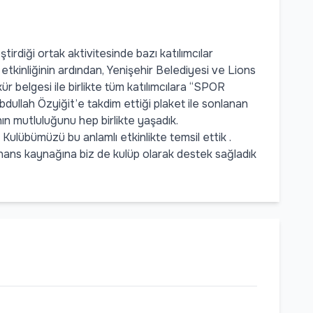
rdiği ortak aktivitesinde bazı katılımcılar
etkinliğinin ardından, Yenişehir Belediyesi ve Lions
kür belgesi ile birlikte tüm katılımcılara “SPOR
lah Özyiğit’e takdim ettiği plaket ile sonlanan
anın mutluluğunu hep birlikte yaşadık.
 Kulübümüzü bu anlamlı etkinlikte temsil ettik .
n finans kaynağına biz de kulüp olarak destek sağladık