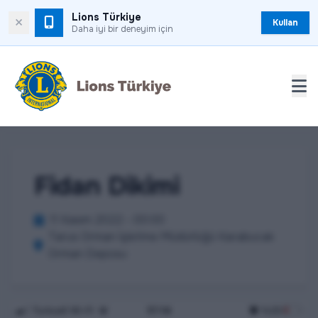
Lions Türkiye
×
Kullan
Daha iyi bir deneyim için
Fidan Dikimi
11 Kasım 2022 - 00:00
Tarus Orman İşletme Müdürlüğü Karabucak
Orman Deposu