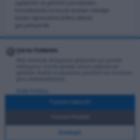
üyelerimiz ve yönetim çevresinden
konuklarımızla ve birçok okuldan etkinliğe
katılan öğrencilerle birlikte dikimini
gerçekleştirdik.
🍪
Çerez Kullanımı
Web sitemizde deneyiminizi geliştirmek için çerezler
Takvime
0
Beğeni
Paylaş
kullanıyoruz. Zorunlu çerezler sitenin çalışması için
Ekle
gereklidir. Analitik ve pazarlama çerezlerini ise tercihinize
göre özelleştirebilirsiniz.
Gizlilik Politikası
Yorumlar
Tümünü Kabul Et
Yorum yapmak için
giriş yapın
.
Tümünü Reddet
Henüz yorum yapılmamış.
Özelleştir