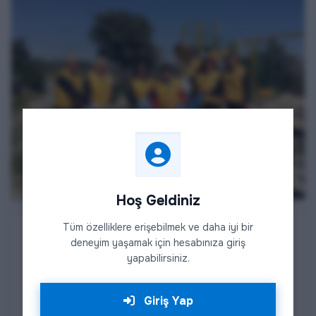
Hoş Geldiniz
Tüm özelliklere erişebilmek ve daha iyi bir
deneyim yaşamak için hesabınıza giriş
Etkinlik Detayları
yapabilirsiniz.
Tarsus Anıt Lions Kulübü üyeleri olarak Tarsus
Kırbahçesi yakınında yeralan Çocuk Oyun Alanı
Giriş Yap
ve Parkta çevre ile ilgili farkındalık oluşturmak